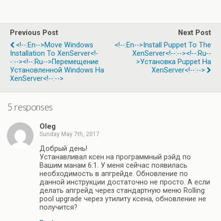
Previous Post
Next Post
<!--:en-->Move Windows
<!--:en-->Install Puppet To The
Installation To XenServer<!-
XenServer<!--:--><!--:ru--
-:--><!--:ru-->Перемещение
>Установка Puppet На
Установленной Windows На
XenServer<!--:-->
XenServer<!--:-->
5 responses
Oleg
Sunday May 7th, 2017
Добрый день!
Устанавливал ксен на программный рэйд по
Вашим манам 6.1. У меня сейчас появилась
необходимость в апгрейде. Обновление по
данной инструкции достаточно не просто. А если
делать апгрейд через стандартную меню Rolling
pool upgrade через утилиту ксена, обновление не
получится?