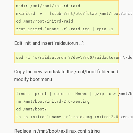
mkdir /mnt/root/initrd-raid

mkinitrd -v --fstab=/mnt/etc/fstab /mnt/root/init
cd /mnt/root/initrd-raid

Edit ‘init’ and insert ‘raidautorun …’:
Copy the new ramdisk to the /mnt/boot folder and
modify boot menu
find . -print | cpio -o -Hnewc | gzip -c > /mnt/b
rm /mnt/boot/initrd-2.6-xen.img

cd /mnt/boot/

Replace in /mnt/boot/extlinux.conf string