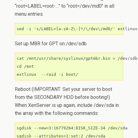
“root=LABEL=root-…” to “root=/dev/md0″ in all
menu entries
sed -i 's/LABEL=[a-zA-Z\-]*/\/dev\/md0/' extlinux
Set up MBR for GPT on /dev/sdb
cat /mnt/usr/share/syslinux/gptmbr.bin > /dev/sdb

cd /mnt

Reboot (IMPORTANT: Set your server to boot
from the SECONDARY HDD before booting!)
When XenServer is up again, include /dev/sda in
the array with the following commands:
sgdisk --new=3:16779264:DISK_SIZE-34 /dev/sda

sgdisk --attributes=1:set:2 /dev/sda
