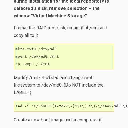
during installation for the local repository is
selected a disk, remove selection – the
window “Virtual Machine Storage”
Format the RAID root disk, mount it at /mnt and
copy all to it
mkfs.ext3 /dev/md0

mount /dev/md0 /mnt

Modify /mnt/etc/fstab and change root
filesystem to /dev/md0. (Do NOT include the
LABEL=)
sed -i 's/LABEL=[a-zA-Z\-]*\s\(.*\)/\/dev\/md0 \1
Create a new boot image and uncompress it: