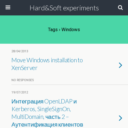
Hard&Soft experiments
Tags › Windows
28/04/2013
Move Windows installation to
XenServer
NO RESPONSES
19/07/2012
Интеграция OpenLDAP и
Kerberos, SingleSignOn,
MultiDomain, часть 2 –
Аутентификация клиентов