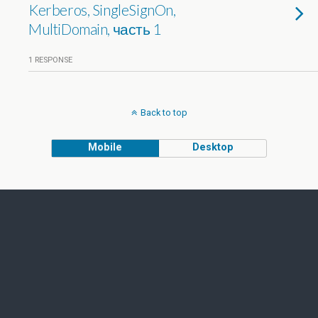
Kerberos, SingleSignOn,
MultiDomain, часть 1
1 RESPONSE
Back to top
Mobile
Desktop