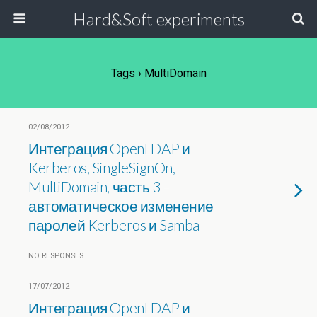
Hard&Soft experiments
Tags › MultiDomain
02/08/2012
Интеграция OpenLDAP и
Kerberos, SingleSignOn,
MultiDomain, часть 3 –
автоматическое изменение
паролей Kerberos и Samba
NO RESPONSES
17/07/2012
Интеграция OpenLDAP и